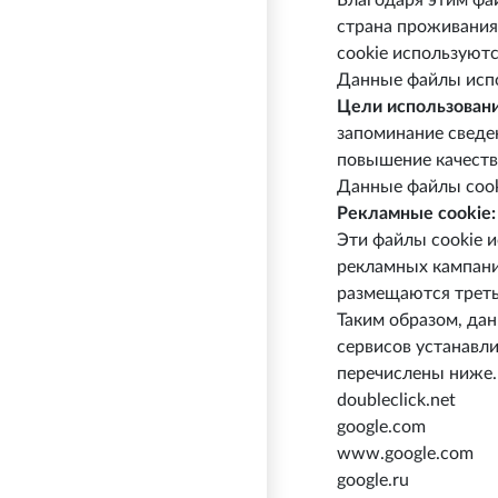
Благодаря этим фа
страна проживания
cookie используют
Данные файлы испо
Цели использования
запоминание сведен
повышение качеств
Данные файлы cooki
Рекламные cookie:
Эти файлы cookie 
рекламных кампани
размещаются треть
Таким образом, да
сервисов устанавли
перечислены ниже.
doubleclick.net
google.com
www.google.com
google.ru