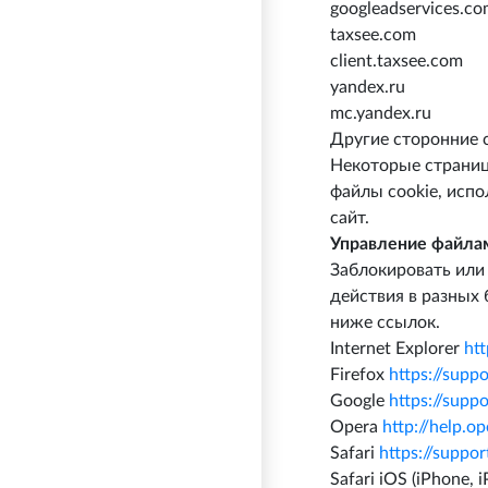
googleadservices.c
taxsee.com
client.taxsee.com
yandex.ru
mc.yandex.ru
Другие сторонние 
Некоторые страниц
файлы cookie, исп
сайт.
Управление файлам
Заблокировать или 
действия в разных 
ниже ссылок.
Internet Explorer
ht
Firefox
https://supp
Google
https://sup
Opera
http://help.
Safari
https://supp
Safari iOS (iPhone, 