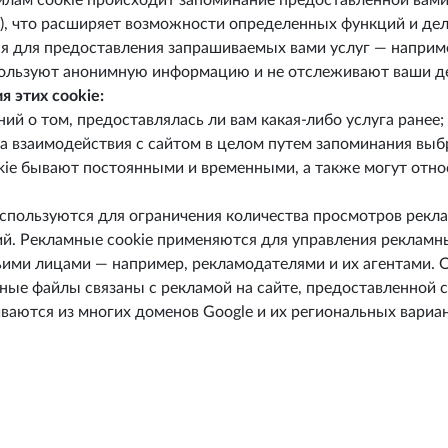
йлам cookie происходит запоминание предоставленной вами 
), что расширяет возможности определенных функций и дел
ся для предоставления запрашиваемых вами услуг — наприме
льзуют анонимную информацию и не отслеживают ваши дей
 этих cookie:
ий о том, предоставлялась ли вам какая-либо услуга ранее;
а взаимодействия с сайтом в целом путем запоминания вы
e бывают постоянными и временными, а также могут относи
используются для ограничения количества просмотров рекл
й. Рекламные cookie применяются для управления рекламн
ими лицами — например, рекламодателями и их агентами. О
нные файлы связаны с рекламой на сайте, предоставленной
ваются из многих доменов Google и их региональных вариант