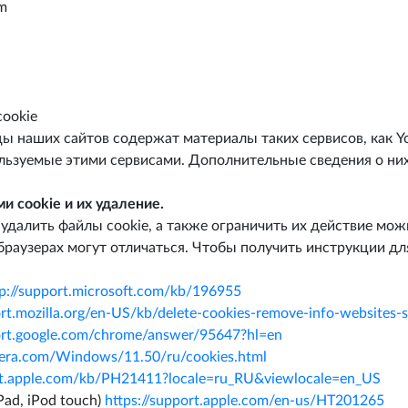
om
cookie
ы наших сайтов содержат материалы таких сервисов, как Yo
ользуемые этими сервисами. Дополнительные сведения о ни
и cookie и их удаление.
удалить файлы cookie, а также ограничить их действие мож
браузерах могут отличаться. Чтобы получить инструкции дл
tp://support.microsoft.com/kb/196955
ort.mozilla.org/en-US/kb/delete-cookies-remove-info-websites-
port.google.com/chrome/answer/95647?hl=en
opera.com/Windows/11.50/ru/cookies.html
ort.apple.com/kb/PH21411?locale=ru_RU&viewlocale=en_US
iPad, iPod touch)
https://support.apple.com/en-us/HT201265