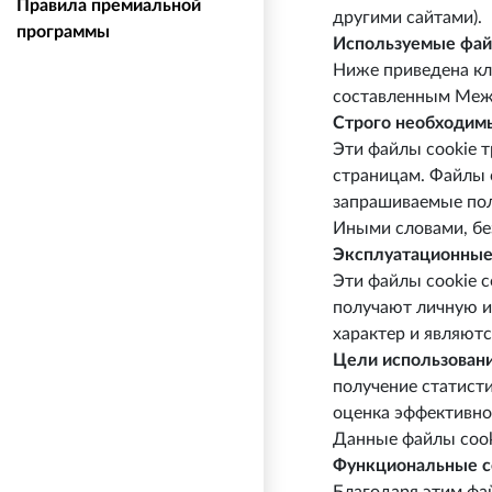
Правила премиальной
другими сайтами).
программы
Используемые файл
Ниже приведена кла
составленным Межд
Строго необходимы
Эти файлы cookie 
страницам. Файлы c
запрашиваемые пол
Иными словами, бе
Эксплуатационные 
Эти файлы cookie 
получают личную и
характер и являют
Цели использования
получение статисти
оценка эффективно
Данные файлы cooki
Функциональные c